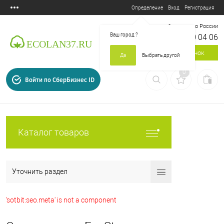
Вход
Регистрация
Определение
Бесплатный звонок по России
Ваш город
?
8 800 700 04 06
Заказать звонок
Да
Выбрать другой
0
Войти по СберБизнес ID
Каталог товаров
Уточнить раздел
'sotbit:seo.meta' is not a component