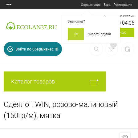
Вход
Регистрация
Определение
Бесплатный звонок по России
Ваш город
?
8 800 700 04 06
Заказать звонок
Да
Выбрать другой
0
Войти по СберБизнес ID
Каталог товаров
Одеяло TWIN, розово-малиновый
(150гр/м), мятка